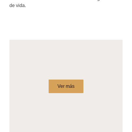
de vida.
Departamentos Premium en
Monterrey. Desde $8,300,000.
Ver más